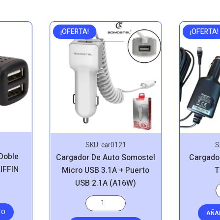
¡OFERTA!
¡OFERTA!
SKU:
car0121
S
Doble
Cargador De Auto Somostel
Cargado
RIFFIN
Micro USB 3.1A + Puerto
T
USB 2.1A (A16W)
TO
AÑA