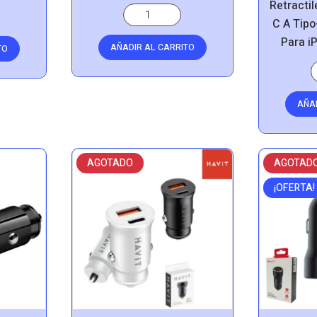
Retractil
C A Tipo
Para i
AÑADIR AL CARRITO
TO
AÑA
AGOTADO
AGOTAD
¡OFERTA!