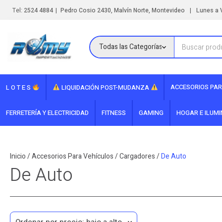
|
|
Tel:
2524 4884
Pedro Cosio 2430, Malvín Norte, Montevideo
Lunes a V
ACCESORIOS PAR
L O T E S
LIQUIDACIÓN POST-MUDANZA
FERRETERÍA Y ELECTRICIDAD
FITNESS
GAMING
HOGAR E ILUM
Inicio
/
Accesorios Para Vehículos
/
Cargadores
/
De Auto
De Auto