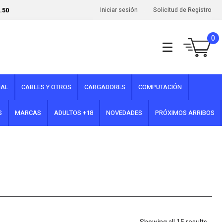
.50
Iniciar sesión
Solicitud de Registro
0
NAL
CABLES Y OTROS
CARGADORES
COMPUTACIÓN
S
MARCAS
ADULTOS +18
NOVEDADES
PRÓXIMOS ARRIBOS
Sort