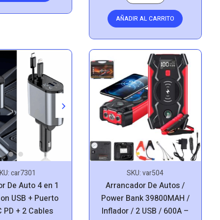
AÑADIR AL CARRITO
SKU:
var504
KU:
car7301
Arrancador De Autos /
r De Auto 4 en 1
Power Bank 39800MAH /
on USB + Puerto
Inflador / 2 USB / 600A –
C PD + 2 Cables