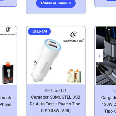
AÑADIR AL CARRITO
¡OFERTA!
SKU:
car7191
S
Cargador SOMOSTEL USB
omostel
Cargado
De Auto Fast + Puerto Tipo-
iPhone
120W C
C PD 38W (A90)
Tipo-