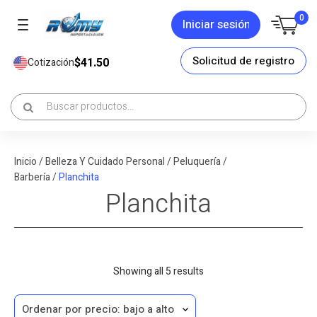
0
Iniciar sesión
Solicitud de registro
$41.50
Cotización
Inicio
/
Belleza Y Cuidado Personal
/
Peluquería /
Barbería
/
Planchita
Planchita
Sorted
Showing all 5 results
by
price: