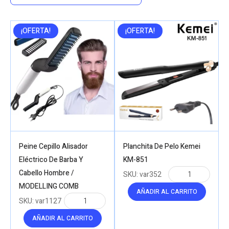
low
to
high
¡OFERTA!
¡OFERTA!
Peine Cepillo Alisador
Planchita De Pelo Kemei
Eléctrico De Barba Y
KM-851
Cabello Hombre /
SKU:
var352
MODELLING COMB
AÑADIR AL CARRITO
SKU:
var1127
AÑADIR AL CARRITO