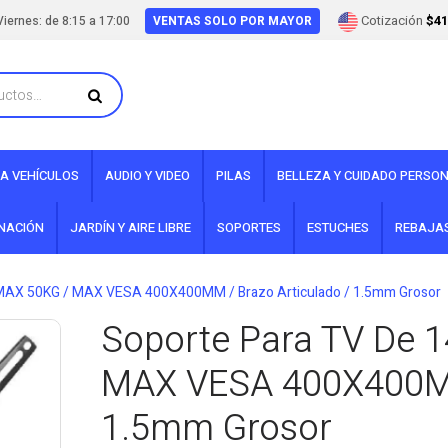
Cotización
$41
iernes: de 8:15 a 17:00
VENTAS SOLO POR MAYOR
A VEHÍCULOS
AUDIO Y VIDEO
PILAS
BELLEZA Y CUIDADO PERSO
INACIÓN
JARDÍN Y AIRE LIBRE
SOPORTES
ESTUCHES
REBAJA
/ MAX 50KG / MAX VESA 400X400MM / Brazo Articulado / 1.5mm Grosor
Soporte Para TV De 1
MAX VESA 400X400MM 
1.5mm Grosor