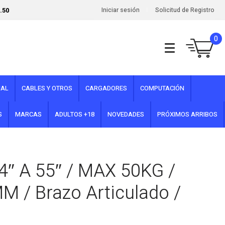
.50
Iniciar sesión
Solicitud de Registro
0
NAL
CABLES Y OTROS
CARGADORES
COMPUTACIÓN
S
MARCAS
ADULTOS +18
NOVEDADES
PRÓXIMOS ARRIBOS
4″ A 55″ / MAX 50KG /
/ Brazo Articulado /