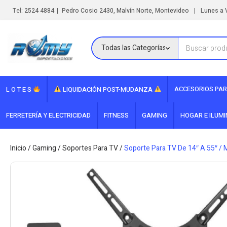
|
|
Tel:
2524 4884
Pedro Cosio 2430, Malvín Norte, Montevideo
Lunes a V
ACCESORIOS PAR
L O T E S
LIQUIDACIÓN POST-MUDANZA
FERRETERÍA Y ELECTRICIDAD
FITNESS
GAMING
HOGAR E ILUM
Inicio
/
Gaming
/
Soportes Para TV
/
Soporte Para TV De 14″ A 55″ 