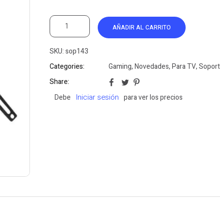
AÑADIR AL CARRITO
SKU:
sop143
Categories:
Gaming
,
Novedades
,
Para TV
,
Sopor
Share:
Iniciar sesión
Debe
para ver los precios