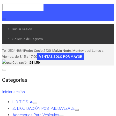
Iniciar sesión
Solicitud de Registro
Tel:
2524 4884
|
Pedro Cosio 2430, Malvín Norte, Montevideo
|
Lunes a
Viernes: de 8:15 a 17:00
VENTAS SOLO POR MAYOR
Cotización
$41.50
Categorías
Iniciar sesión
L O T E S 🔥
⚠️ LIQUIDACIÓN POST-MUDANZA ⚠️
Accesorios Para Vehículos