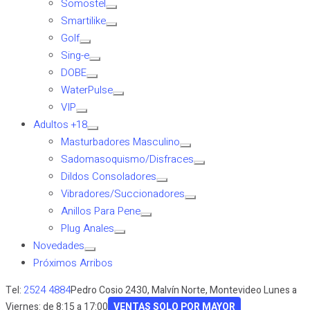
Somostel
Smartilike
Golf
Sing-e
DOBE
WaterPulse
VIP
Adultos +18
Masturbadores Masculino
Sadomasoquismo/Disfraces
Dildos Consoladores
Vibradores/Succionadores
Anillos Para Pene
Plug Anales
Novedades
Próximos Arribos
2524 4884
Tel:
Pedro Cosio 2430, Malvín Norte, Montevideo
Lunes a
Viernes: de 8:15 a 17:00
VENTAS SOLO POR MAYOR