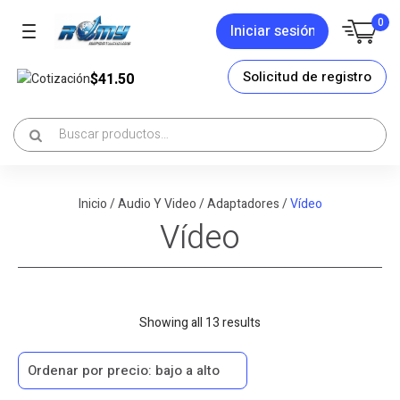
0
Iniciar sesión
Solicitud de registro
$41.50
Cotización
Inicio
/
Audio Y Video
/
Adaptadores
/
Vídeo
Vídeo
Sorted
Showing all 13 results
by
price:
low