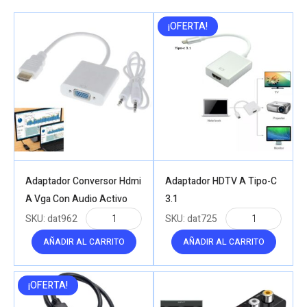
to
high
¡OFERTA!
Adaptador Conversor Hdmi
Adaptador HDTV A Tipo-C
A Vga Con Audio Activo
3.1
SKU:
dat962
SKU:
dat725
AÑADIR AL CARRITO
AÑADIR AL CARRITO
¡OFERTA!