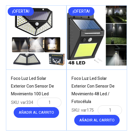
to
high
¡OFERTA!
¡OFERTA!
Foco Luz Led Solar
Foco Luz Led Solar
Exterior Con Sensor De
Exterior Con Sensor De
Movimiento 100 Led
Movimiento 48 Led /
Fotocélula
SKU:
var334
SKU:
var175
AÑADIR AL CARRITO
AÑADIR AL CARRITO