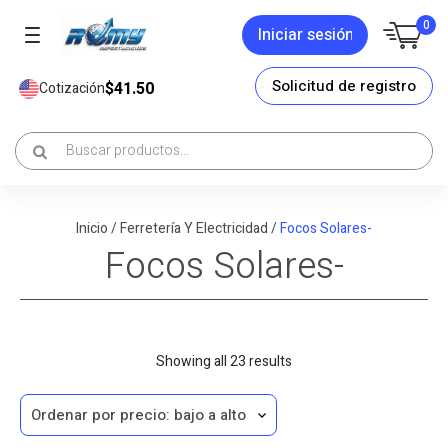
0
Iniciar sesión
Solicitud de registro
$41.50
Cotización
Inicio
/
Ferretería Y Electricidad
/
Focos Solares-
Focos Solares-
Sorted
Showing all 23 results
by
price:
low