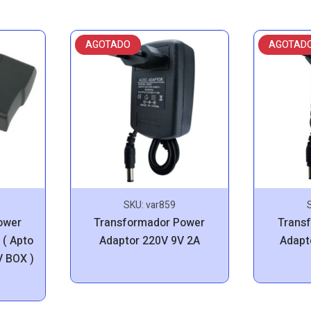
AGOTADO
AGOTAD
SKU:
var859
ower
Transformador Power
Trans
 ( Apto
Adaptor 220V 9V 2A
Adapt
V BOX )