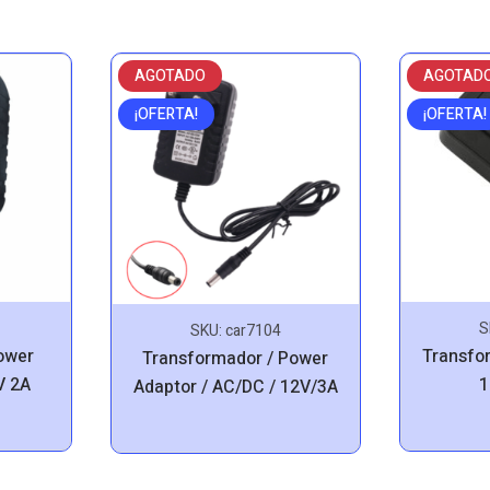
AGOTADO
AGOTAD
¡OFERTA!
¡OFERTA!
S
SKU:
car7104
ower
Transfo
Transformador / Power
V 2A
1
Adaptor / AC/DC / 12V/3A