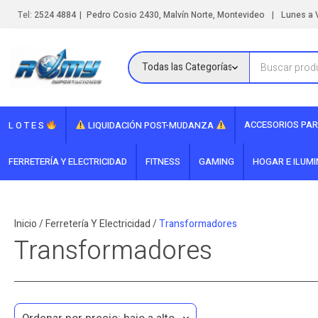
|
|
Tel:
2524 4884
Pedro Cosio 2430, Malvín Norte, Montevideo
Lunes a V
ACCESORIOS PAR
L O T E S
LIQUIDACIÓN POST-MUDANZA
FERRETERÍA Y ELECTRICIDAD
FITNESS
GAMING
HOGAR E ILUM
Inicio
/
Ferretería Y Electricidad
/
Transformadores
Transformadores