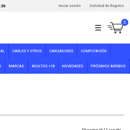
.50
Iniciar sesión
Solicitud de Registro
0
NAL
CABLES Y OTROS
CARGADORES
COMPUTACIÓN
S
MARCAS
ADULTOS +18
NOVEDADES
PRÓXIMOS ARRIBOS
Sort