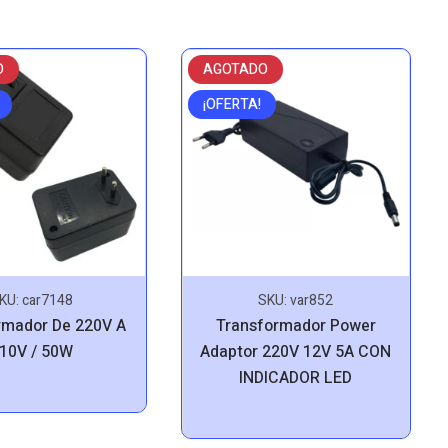
O
AGOTADO
¡OFERTA!
KU:
car7148
SKU:
var852
rmador De 220V A
Transformador Power
10V / 50W
Adaptor 220V 12V 5A CON
INDICADOR LED