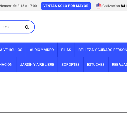
Cotización
$41
iernes: de 8:15 a 17:00
VENTAS SOLO POR MAYOR
A VEHÍCULOS
AUDIO Y VIDEO
PILAS
BELLEZA Y CUIDADO PERSO
INACIÓN
JARDÍN Y AIRE LIBRE
SOPORTES
ESTUCHES
REBAJA