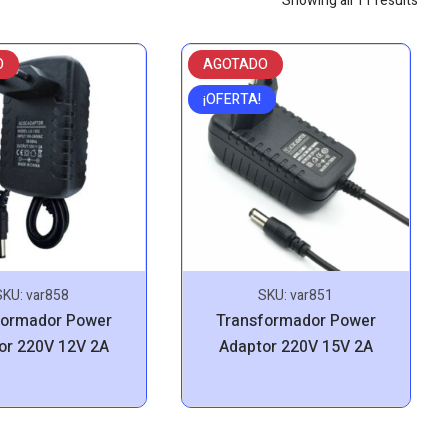
Showing all 11 results
by
price
O
AGOTADO
low
to
¡OFERTA!
high
SKU:
var858
SKU:
var851
formador Power
Transformador Power
or 220V 12V 2A
Adaptor 220V 15V 2A