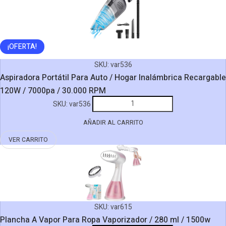
3500PA
/
40000
¡OFERTA!
RPM
/
SKU:
var536
50w
Aspiradora Portátil Para Auto / Hogar Inalámbrica Recargable
/
120W / 7000pa / 30.000 RPM
4000
Aspiradora
SKU:
var536
mah
Portátil
cantidad
AÑADIR AL CARRITO
Para
Auto
VER CARRITO
/
Hogar
Inalámbrica
Recargable
120W
SKU:
var615
/
Plancha A Vapor Para Ropa Vaporizador / 280 ml / 1500w
7000pa