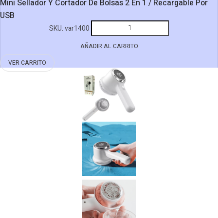
Mini Sellador Y Cortador De Bolsas 2 En 1 / Recargable Por
USB
Mini
SKU:
var1400
Sellador
AÑADIR AL CARRITO
Y
Cortador
VER CARRITO
De
Bolsas
2
En
1
/
Recargable
Por
USB
cantidad