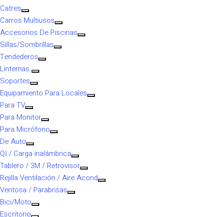
Catres
Carros Multiusos
Accesorios De Piscinas
Sillas/Sombrillas
Tendederos
Linternas.
Soportes
Equipamiento Para Locales
Para TV
Para Monitor
Para Micrófono
De Auto
QI / Carga inalámbrica
Tablero / 3M / Retrovisor
Rejilla Ventilación / Aire Acond
Ventosa / Parabrisas
Bici/Moto
Escritorio