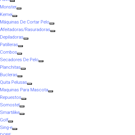
Monster
Kemei
Máquinas De Cortar Pelo
Afeitadoras/Rasuradoras
Depiladoras
Patilleras
Combos
Secadores De Pelo
Planchitas
Bucleras
Quita Pelusas
Maquinas Para Mascota
Repuestos
Somostel
Smartilike
Golf
Sing-e