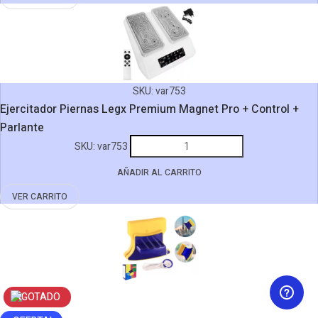
1
/
68W
/
50000RPM
SKU:
var753
/
Ejercitador Piernas Legx Premium Magnet Pro + Control +
2000MAH
Parlante
/
Ejercitador
SKU:
var753
Con
Piernas
Linterna
AÑADIR AL CARRITO
Legx
Luz
Premium
VER CARRITO
Led
Magnet
cantidad
Pro
+
Control
+
Parlante
AGOTADO
cantidad