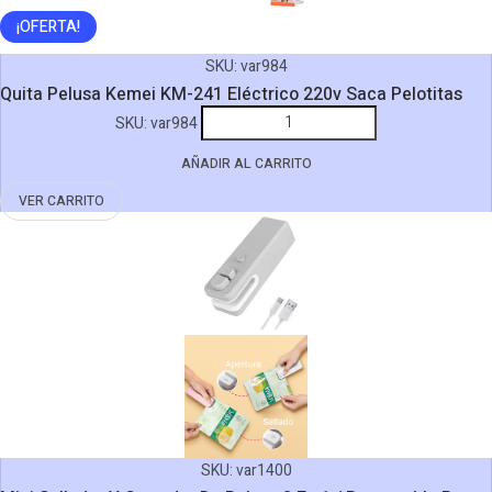
¡OFERTA!
SKU:
var984
Quita Pelusa Kemei KM-241 Eléctrico 220v Saca Pelotitas
Quita
SKU:
var984
Pelusa
AÑADIR AL CARRITO
Kemei
KM-
VER CARRITO
241
Eléctrico
220v
Saca
Pelotitas
cantidad
SKU:
var1400