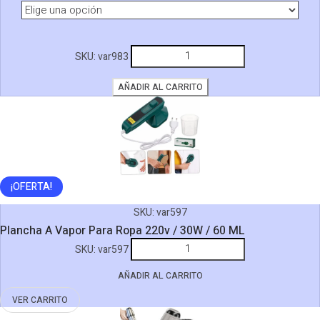
Quita
SKU:
var983
Pelusa
Kemei
AÑADIR AL CARRITO
KM-
772
Recargable
USB
Saca
¡OFERTA!
Pelotitas
cantidad
SKU:
var597
Plancha A Vapor Para Ropa 220v / 30W / 60 ML
Plancha
SKU:
var597
A
AÑADIR AL CARRITO
Vapor
Para
VER CARRITO
Ropa