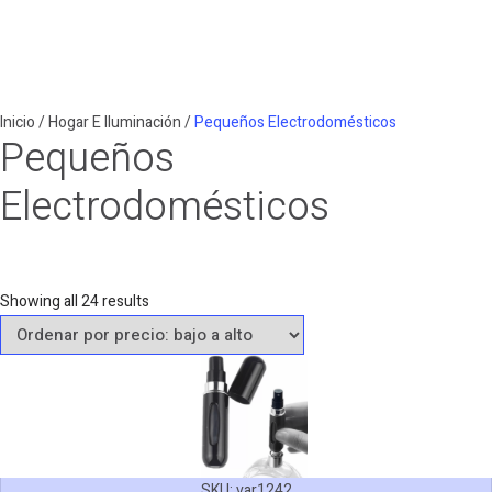
Inicio
/
Hogar E Iluminación
/
Pequeños Electrodomésticos
Pequeños
Electrodomésticos
Sorted
Showing all 24 results
by
price:
low
to
high
SKU:
var1242