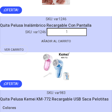
¡OFERTA!
SKU:
var1246
Quita Pelusa Inalámbrico Recargable Con Pantalla
Quita
SKU:
var1246
Pelusa
AÑADIR AL CARRITO
Inalámbrico
Recargable
VER CARRITO
Con
Pantalla
cantidad
¡OFERTA!
SKU:
var983
Quita Pelusa Kemei KM-772 Recargable USB Saca Pelotitas
Colores