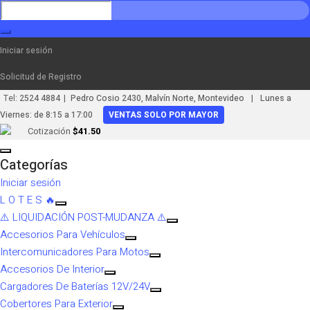
Iniciar sesión
Solicitud de Registro
|
|
Tel:
2524 4884
Pedro Cosio 2430, Malvín Norte, Montevideo
Lunes a
Viernes: de 8:15 a 17:00
VENTAS SOLO POR MAYOR
Cotización
$41.50
Categorías
Iniciar sesión
L O T E S 🔥
⚠️ LIQUIDACIÓN POST-MUDANZA ⚠️
Accesorios Para Vehículos
Intercomunicadores Para Motos
Accesorios De Interior
Cargadores De Baterías 12V/24V
Cobertores Para Exterior