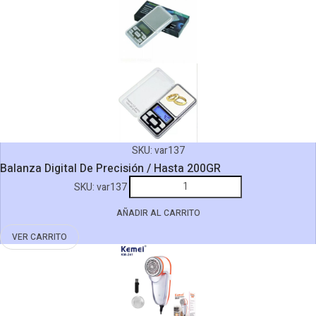
De
0.5gr
A
500gr
cantidad
SKU:
var137
Balanza Digital De Precisión / Hasta 200GR
Balanza
SKU:
var137
Digital
AÑADIR AL CARRITO
De
Precisión
VER CARRITO
/
Hasta
200GR
cantidad