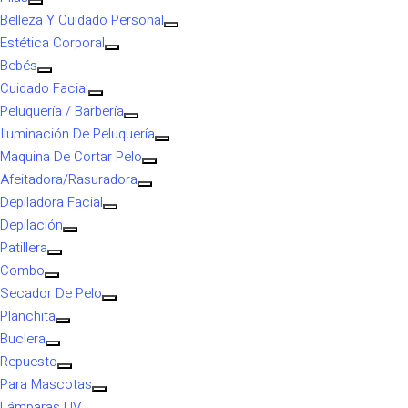
Belleza Y Cuidado Personal
Estética Corporal
Bebés
Cuidado Facial
Peluquería / Barbería
Iluminación De Peluquería
Maquina De Cortar Pelo
Afeitadora/Rasuradora
Depiladora Facial
Depilación
Patillera
Combo
Secador De Pelo
Planchita
Buclera
Repuesto
Para Mascotas
Lámparas UV