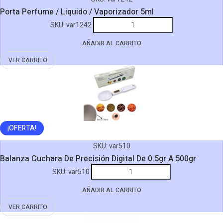
Porta Perfume / Liquido / Vaporizador 5ml
Porta
SKU:
var1242
Perfume
AÑADIR AL CARRITO
/
Liquido
VER CARRITO
/
Vaporizador
5ml
cantidad
¡OFERTA!
SKU:
var510
Balanza Cuchara De Precisión Digital De 0.5gr A 500gr
Balanza
SKU:
var510
Cuchara
AÑADIR AL CARRITO
De
Precisión
VER CARRITO
Digital