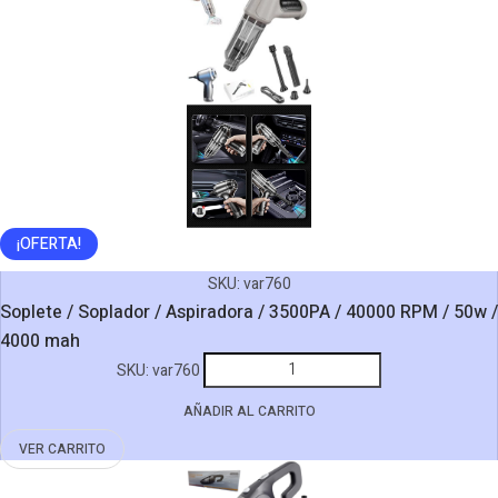
220v
/
30W
/
60
ML
cantidad
¡OFERTA!
SKU:
var760
Soplete / Soplador / Aspiradora / 3500PA / 40000 RPM / 50w /
4000 mah
Soplete
SKU:
var760
/
AÑADIR AL CARRITO
Soplador
/
VER CARRITO
Aspiradora
/