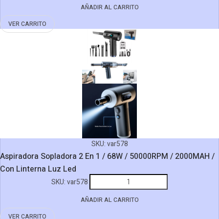
AÑADIR AL CARRITO
A
Batería
VER CARRITO
Inalámbrica
1
Batería
/
Con
Maletín
Y
Dispensador
De
Jabón
SKU:
var578
cantidad
Aspiradora Sopladora 2 En 1 / 68W / 50000RPM / 2000MAH /
Con Linterna Luz Led
Aspiradora
SKU:
var578
Sopladora
AÑADIR AL CARRITO
2
En
VER CARRITO