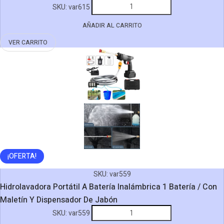
Plancha
SKU:
var615
/
A
30.000
AÑADIR AL CARRITO
Vapor
RPM
Para
VER CARRITO
cantidad
Ropa
Vaporizador
/
280
ml
/
1500w
cantidad
¡OFERTA!
SKU:
var559
Hidrolavadora Portátil A Batería Inalámbrica 1 Batería / Con
Maletín Y Dispensador De Jabón
Hidrolavadora
SKU:
var559
Portátil