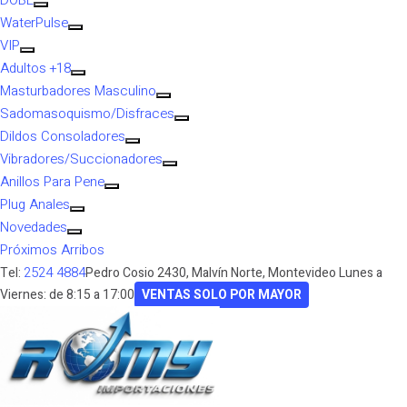
DOBE
WaterPulse
VIP
Adultos +18
Masturbadores Masculino
Sadomasoquismo/Disfraces
Dildos Consoladores
Vibradores/Succionadores
Anillos Para Pene
Plug Anales
Novedades
Próximos Arribos
2524 4884
Tel:
Pedro Cosio 2430, Malvín Norte, Montevideo
Lunes a
Viernes: de 8:15 a 17:00
VENTAS SOLO POR MAYOR