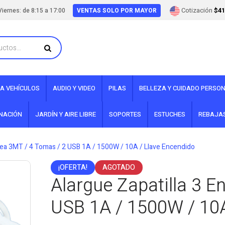
Cotización
$41
iernes: de 8:15 a 17:00
VENTAS SOLO POR MAYOR
A VEHÍCULOS
AUDIO Y VIDEO
PILAS
BELLEZA Y CUIDADO PERSO
INACIÓN
JARDÍN Y AIRE LIBRE
SOPORTES
ESTUCHES
REBAJA
ínea 3MT / 4 Tomas / 2 USB 1A / 1500W / 10A / Llave Encendido
¡OFERTA!
AGOTADO
Alargue Zapatilla 3 E
USB 1A / 1500W / 10A