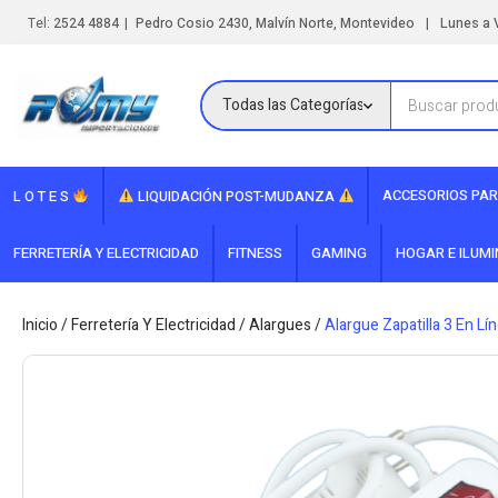
|
|
Tel:
2524 4884
Pedro Cosio 2430, Malvín Norte, Montevideo
Lunes a V
ACCESORIOS PAR
L O T E S
LIQUIDACIÓN POST-MUDANZA
FERRETERÍA Y ELECTRICIDAD
FITNESS
GAMING
HOGAR E ILUM
Inicio
/
Ferretería Y Electricidad
/
Alargues
/
Alargue Zapatilla 3 En L