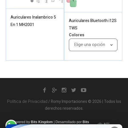
Auriculares Inalambrico 5
Auriculares Bluetooth i12S
En 1 MH2001
TWS
Colores
Política de Privacidad
/ Romy Importaciones © 2026 | Todos los
derechos reservados.
Powered by
Bits Kingdom
|
Desarrollado por
Bits