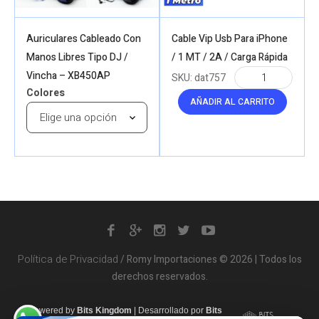
Auriculares Cableado Con
Cable Vip Usb Para iPhone
Manos Libres Tipo DJ /
/ 1 MT / 2A / Carga Rápida
Vincha – XB450AP
SKU:
dat757
Colores
AÑADIR AL CARRITO
Política de Privacidad
/ Romy Importaciones © 2026 | Todos los
derechos reservados.
Powered by
Bits Kingdom
|
Desarrollado por
Bits