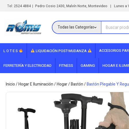
|
|
Tel:
2524 4884
Pedro Cosio 2430, Malvín Norte, Montevideo
Lunes a V
ACCESORIOS PAR
L O T E S
LIQUIDACIÓN POST-MUDANZA
FERRETERÍA Y ELECTRICIDAD
FITNESS
GAMING
HOGAR E ILUM
Inicio
/
Hogar E Iluminación
/
Hogar
/
Bastón
/
Bastón Plegable Y Regu