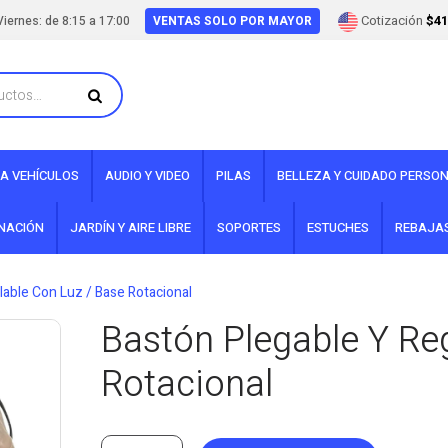
Cotización
$41
iernes: de 8:15 a 17:00
VENTAS SOLO POR MAYOR
A VEHÍCULOS
AUDIO Y VIDEO
PILAS
BELLEZA Y CUIDADO PERSO
INACIÓN
JARDÍN Y AIRE LIBRE
SOPORTES
ESTUCHES
REBAJA
lable Con Luz / Base Rotacional
Bastón Plegable Y Re
Rotacional