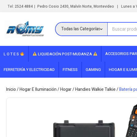
|
|
Tel:
2524 4884
Pedro Cosio 2430, Malvín Norte, Montevideo
Lunes a V
ACCESORIOS PAR
L O T E S
LIQUIDACIÓN POST-MUDANZA
FERRETERÍA Y ELECTRICIDAD
FITNESS
GAMING
HOGAR E ILUM
Inicio
/
Hogar E Iluminación
/
Hogar
/
Handies Walkie Talkie
/
Batería p