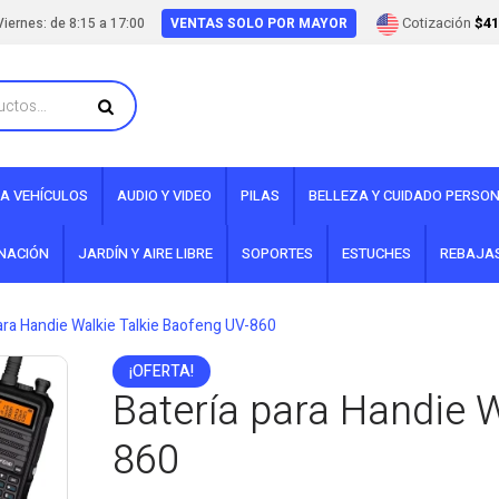
Cotización
$41
iernes: de 8:15 a 17:00
VENTAS SOLO POR MAYOR
A VEHÍCULOS
AUDIO Y VIDEO
PILAS
BELLEZA Y CUIDADO PERSO
INACIÓN
JARDÍN Y AIRE LIBRE
SOPORTES
ESTUCHES
REBAJA
ara Handie Walkie Talkie Baofeng UV-860
¡OFERTA!
Batería para Handie W
860