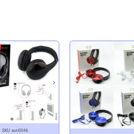
SKU:
auri0046