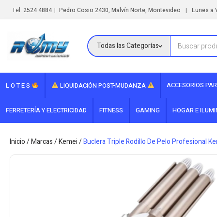
|
|
Tel:
2524 4884
Pedro Cosio 2430, Malvín Norte, Montevideo
Lunes a V
ACCESORIOS PAR
L O T E S
LIQUIDACIÓN POST-MUDANZA
FERRETERÍA Y ELECTRICIDAD
FITNESS
GAMING
HOGAR E ILUM
Inicio
/
Marcas
/
Kemei
/
Buclera Triple Rodillo De Pelo Profesional 