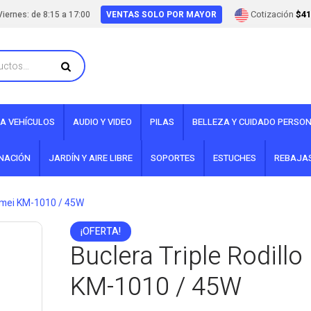
Cotización
$41
iernes: de 8:15 a 17:00
VENTAS SOLO POR MAYOR
A VEHÍCULOS
AUDIO Y VIDEO
PILAS
BELLEZA Y CUIDADO PERSO
INACIÓN
JARDÍN Y AIRE LIBRE
SOPORTES
ESTUCHES
REBAJA
Kemei KM-1010 / 45W
¡OFERTA!
Buclera Triple Rodill
KM-1010 / 45W