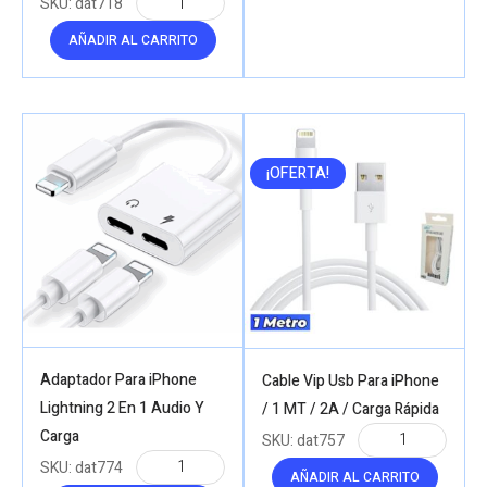
SKU:
dat718
AÑADIR AL CARRITO
¡OFERTA!
Adaptador Para iPhone
Cable Vip Usb Para iPhone
Lightning 2 En 1 Audio Y
/ 1 MT / 2A / Carga Rápida
Carga
SKU:
dat757
SKU:
dat774
AÑADIR AL CARRITO