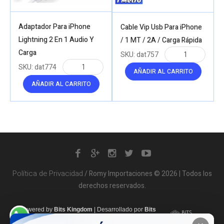
Adaptador Para iPhone
Cable Vip Usb Para iPhone
Lightning 2 En 1 Audio Y
/ 1 MT / 2A / Carga Rápida
Carga
SKU:
dat757
SKU:
dat774
AÑADIR AL CARRITO
AÑADIR AL CARRITO
Política de Privacidad
/ Romy Importaciones © 2026 | Todos los
derechos reservados.
Powered by
Bits Kingdom
|
Desarrollado por
Bits
Kingdom