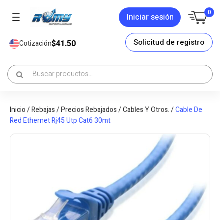
0
Iniciar sesión
Solicitud de registro
$41.50
Cotización
Inicio
/
Rebajas
/
Precios Rebajados
/
Cables Y Otros.
/
Cable De
Red Ethernet Rj45 Utp Cat6 30mt