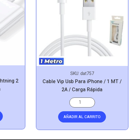
SKU:
dat757
htning 2
Cable Vip Usb Para iPhone / 1 MT /
a
2A / Carga Rápida
AÑADIR AL CARRITO