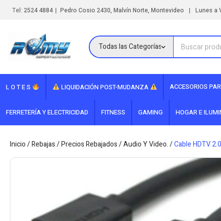
|
|
Tel:
2524 4884
Pedro Cosio 2430, Malvín Norte, Montevideo
Lunes a V
ACCESORIOS PAR
L O T E S
LIQUIDACIÓN POST-MUDANZA
FERRETERÍA Y ELECTRICIDAD
FITNESS
GAMING
HOGAR E ILUM
Inicio
/
Rebajas
/
Precios Rebajados
/
Audio Y Video.
/
Cable HDTV 2.0