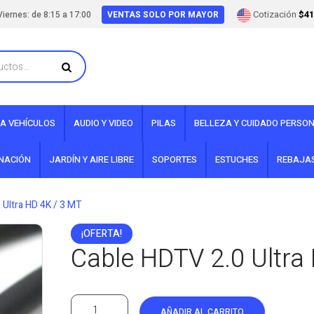
Cotización
$41
iernes: de 8:15 a 17:00
VENTAS SOLO POR MAYOR
A VEHÍCULOS
AUDIO Y VIDEO
PILAS
BELLEZA Y CUIDADO PERSO
INACIÓN
JARDÍN Y AIRE LIBRE
SOPORTES
ESTUCHES
REBAJA
 Ultra HD 4K / 3 MT
¡OFERTA!
Cable HDTV 2.0 Ultra
AÑADIR AL CARRITO