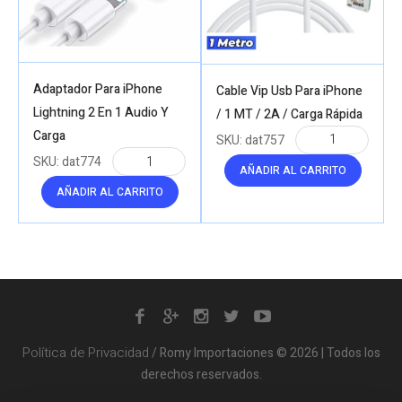
Adaptador Para iPhone
Cable Vip Usb Para iPhone
Lightning 2 En 1 Audio Y
/ 1 MT / 2A / Carga Rápida
Carga
SKU:
dat757
SKU:
dat774
AÑADIR AL CARRITO
AÑADIR AL CARRITO
Política de Privacidad
/ Romy Importaciones © 2026 | Todos los
derechos reservados.