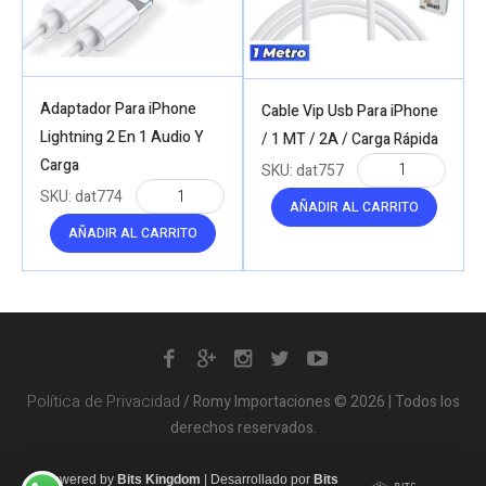
Adaptador Para iPhone
Cable Vip Usb Para iPhone
Lightning 2 En 1 Audio Y
/ 1 MT / 2A / Carga Rápida
Carga
SKU:
dat757
SKU:
dat774
AÑADIR AL CARRITO
AÑADIR AL CARRITO
Política de Privacidad
/ Romy Importaciones © 2026 | Todos los
derechos reservados.
Powered by
Bits Kingdom
|
Desarrollado por
Bits