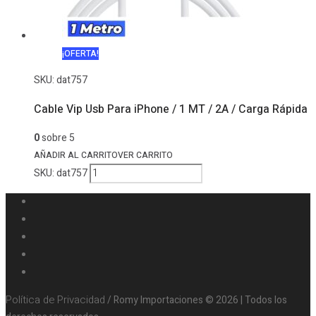
¡OFERTA!
SKU:
dat757
Cable Vip Usb Para iPhone / 1 MT / 2A / Carga Rápida
0
sobre 5
AÑADIR AL CARRITO
VER CARRITO
Cable
SKU:
dat757
Vip
Usb
Para
iPhone
/
1
MT
Política de Privacidad
/ Romy Importaciones © 2026 | Todos los
/