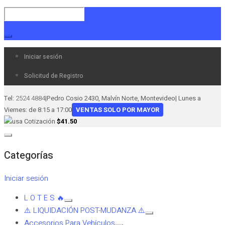
Iniciar sesión
Solicitud de Registro
Tel:
2524 4884
|
Pedro Cosio 2430, Malvín Norte, Montevideo
|
Lunes a
Viernes: de 8:15 a 17:00
VENTAS SOLO POR MAYOR
Cotización
$41.50
Categorías
Iniciar sesión
L O T E S 🔥
⚠️ LIQUIDACIÓN POST-MUDANZA ⚠️
Accesorios Para Vehículos