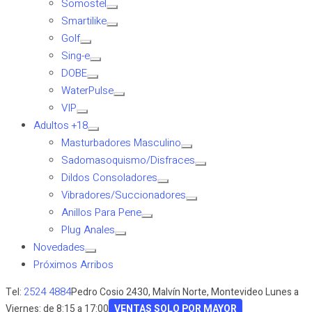
Somostel
Smartilike
Golf
Sing-e
DOBE
WaterPulse
VIP
Adultos +18
Masturbadores Masculino
Sadomasoquismo/Disfraces
Dildos Consoladores
Vibradores/Succionadores
Anillos Para Pene
Plug Anales
Novedades
Próximos Arribos
2524 4884
Tel:
Pedro Cosio 2430, Malvín Norte, Montevideo
Lunes a
Viernes: de 8:15 a 17:00
VENTAS SOLO POR MAYOR