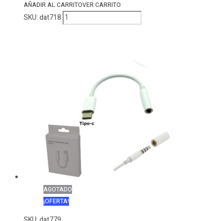
AÑADIR AL CARRITO
VER CARRITO
Cable
SKU:
dat718
HDTV
1.4
FullHD
Acordonado
/
1.5
MT
cantidad
AGOTADO
¡OFERTA!
SKU:
dat779