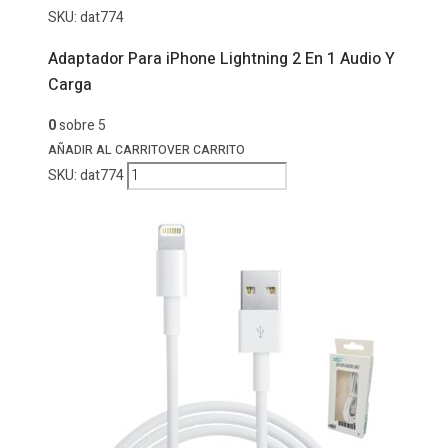
SKU:
dat774
Adaptador Para iPhone Lightning 2 En 1 Audio Y
Carga
0
sobre 5
AÑADIR AL CARRITO
VER CARRITO
Adaptador
SKU:
dat774
Para
iPhone
Lightning
2
En
1
Audio
Y
Carga
cantidad