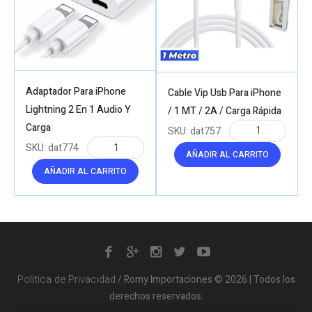
Adaptador Para iPhone
Cable Vip Usb Para iPhone
Lightning 2 En 1 Audio Y
/ 1 MT / 2A / Carga Rápida
Carga
SKU:
dat757
SKU:
dat774
AÑADIR AL CARRITO
AÑADIR AL CARRITO
Política de Privacidad
/ Romy Importaciones © 2026 | Todos los
derechos reservados.