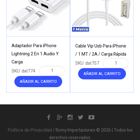
Adaptador Para iPhone
Cable Vip Usb Para iPhone
Lightning 2 En 1 Audio Y
/ 1 MT / 2A / Carga Rápida
Carga
SKU:
dat757
SKU:
dat774
AÑADIR AL CARRITO
AÑADIR AL CARRITO
Política de Privacidad
/ Romy Importaciones © 2026 | Todos los
derechos reservados.