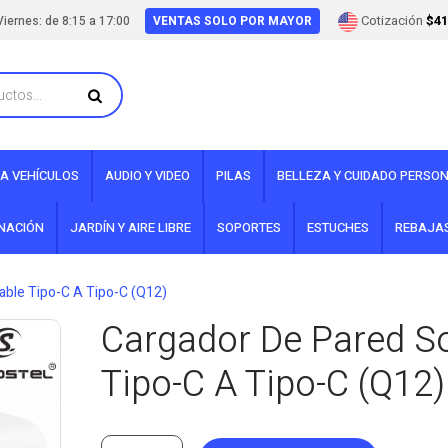
Cotización
$41
iernes: de 8:15 a 17:00
VENTAS SOLO POR MAYOR
A VEHÍCULOS
AUDIO Y VIDEO
PILAS
BELLEZA Y CUIDADO PERSO
INACIÓN
JARDÍN Y AIRE LIBRE
SOPORTES
ESTUCHES
REBAJA
ble Tipo-C A Tipo-C (Q12)
Cargador De Pared S
Tipo-C A Tipo-C (Q12)