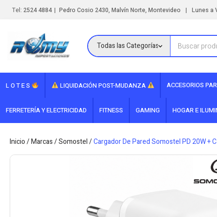
|
|
Tel:
2524 4884
Pedro Cosio 2430, Malvín Norte, Montevideo
Lunes a V
ACCESORIOS PAR
L O T E S
LIQUIDACIÓN POST-MUDANZA
FERRETERÍA Y ELECTRICIDAD
FITNESS
GAMING
HOGAR E ILUM
Inicio
/
Marcas
/
Somostel
/
Cargador De Pared Somostel PD 20W + Ca