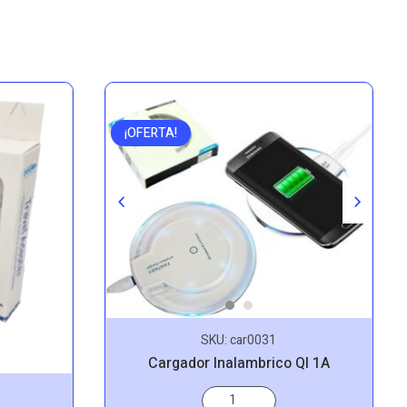
¡OFERTA!
SKU:
car0031
Cargador Inalambrico QI 1A