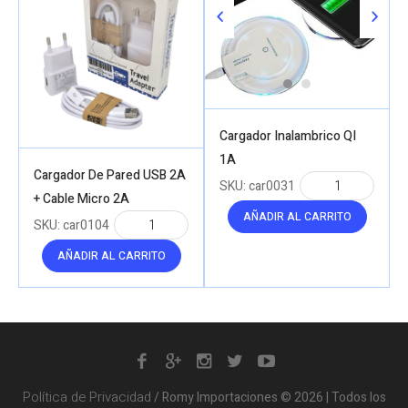
Cargador Inalambrico QI
1A
Cargador De Pared USB 2A
SKU:
car0031
+ Cable Micro 2A
AÑADIR AL CARRITO
SKU:
car0104
AÑADIR AL CARRITO
Política de Privacidad
/ Romy Importaciones © 2026 | Todos los