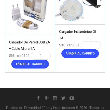
Cargador Inalambrico QI
1A
Cargador De Pared USB 2A
SKU:
car0031
+ Cable Micro 2A
AÑADIR AL CARRITO
SKU:
car0104
AÑADIR AL CARRITO
Política de Privacidad
/ Romy Importaciones © 2026 | Todos los