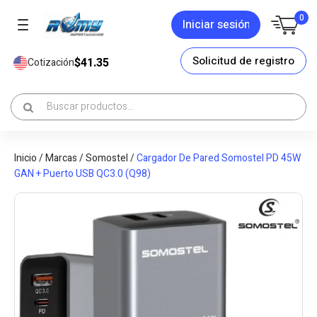
0
Iniciar sesión
Solicitud de registro
$41.35
Cotización
Inicio
/
Marcas
/
Somostel
/
Cargador De Pared Somostel PD 45W
GAN + Puerto USB QC3.0 (Q98)