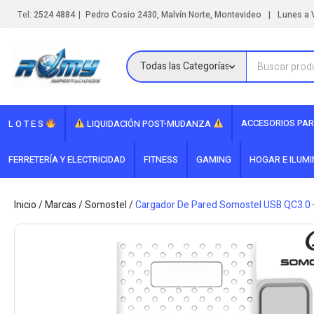
|
|
Tel:
2524 4884
Pedro Cosio 2430, Malvín Norte, Montevideo
Lunes a V
ACCESORIOS PAR
L O T E S
LIQUIDACIÓN POST-MUDANZA
FERRETERÍA Y ELECTRICIDAD
FITNESS
GAMING
HOGAR E ILUM
Inicio
/
Marcas
/
Somostel
/
Cargador De Pared Somostel USB QC3.0 