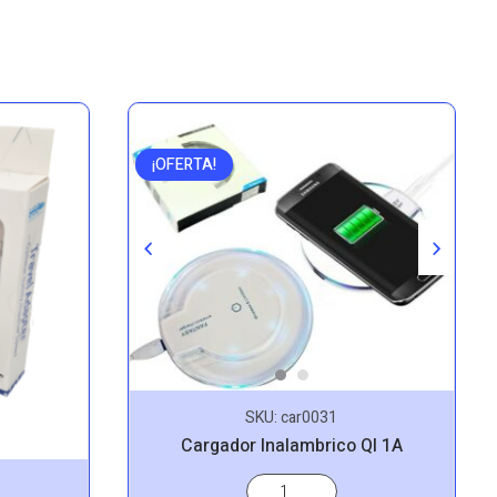
¡OFERTA!
SKU:
car0031
Cargador Inalambrico QI 1A