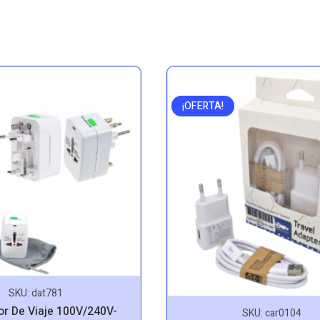
¡OFERTA!
SKU:
dat781
r De Viaje 100V/240V-
SKU:
car0104