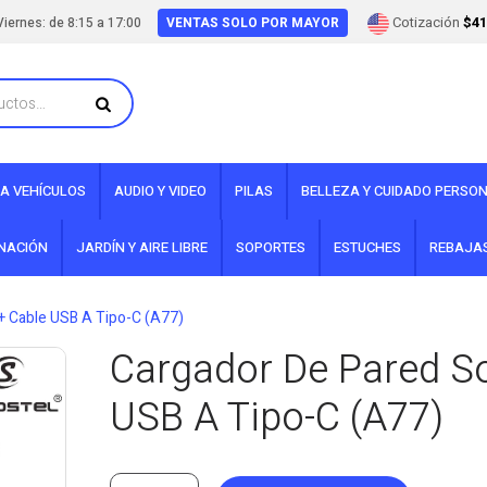
Cotización
$41
iernes: de 8:15 a 17:00
VENTAS SOLO POR MAYOR
A VEHÍCULOS
AUDIO Y VIDEO
PILAS
BELLEZA Y CUIDADO PERSO
INACIÓN
JARDÍN Y AIRE LIBRE
SOPORTES
ESTUCHES
REBAJA
+ Cable USB A Tipo-C (A77)
Cargador De Pared S
USB A Tipo-C (A77)