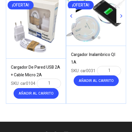
¡OFERTA!
¡OFERTA!
Cargador Inalambrico QI
1A
Cargador De Pared USB 2A
SKU:
car0031
+ Cable Micro 2A
AÑADIR AL CARRITO
SKU:
car0104
AÑADIR AL CARRITO