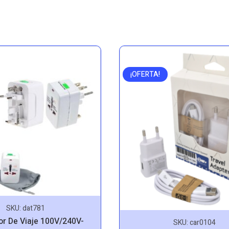
¡OFERTA!
SKU:
dat781
r De Viaje 100V/240V-
SKU:
car0104