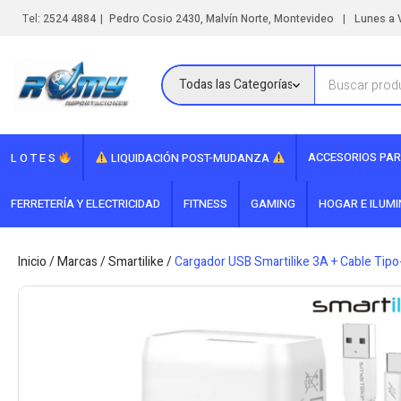
|
|
Tel:
2524 4884
Pedro Cosio 2430, Malvín Norte, Montevideo
Lunes a V
ACCESORIOS PAR
L O T E S
LIQUIDACIÓN POST-MUDANZA
FERRETERÍA Y ELECTRICIDAD
FITNESS
GAMING
HOGAR E ILUM
Inicio
/
Marcas
/
Smartilike
/
Cargador USB Smartilike 3A + Cable Tip