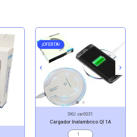
¡OFERTA!
SKU:
car0031
Cargador Inalambrico QI 1A