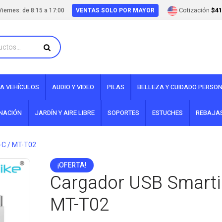
Cotización
$41
iernes: de 8:15 a 17:00
VENTAS SOLO POR MAYOR
A VEHÍCULOS
AUDIO Y VIDEO
PILAS
BELLEZA Y CUIDADO PERSO
INACIÓN
JARDÍN Y AIRE LIBRE
SOPORTES
ESTUCHES
REBAJA
o-C / MT-T02
¡OFERTA!
Cargador USB Smartil
MT-T02