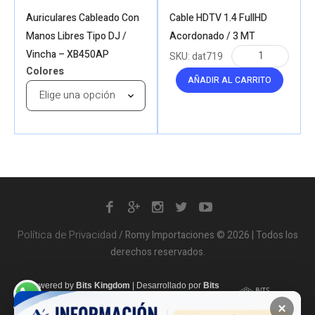
Auriculares Cableado Con
Cable HDTV 1.4 FullHD
Manos Libres Tipo DJ /
Acordonado / 3 MT
Vincha – XB450AP
SKU:
dat719
Colores
AÑADIR AL CARRITO
Política de Privacidad
/ Romy Importaciones © 2026 | Todos los
derechos reservados.
Powered by
Bits Kingdom
|
Desarrollado por
Bits
Kingdom
×