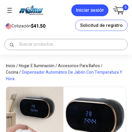
0
Iniciar sesión
Solicitud de registro
$41.50
Cotización
Inicio
/
Hogar E Iluminación
/
Accesorios Para Baños /
Cocina
/
Dispensador Automático De Jabón Con Temperatura Y
Hora