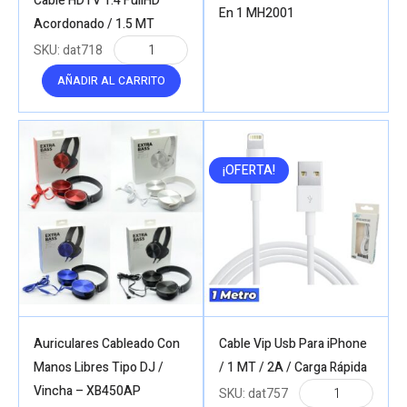
Cable HDTV 1.4 FullHD
En 1 MH2001
Acordonado / 1.5 MT
SKU:
dat718
AÑADIR AL CARRITO
¡OFERTA!
Auriculares Cableado Con
Cable Vip Usb Para iPhone
Manos Libres Tipo DJ /
/ 1 MT / 2A / Carga Rápida
Vincha – XB450AP
SKU:
dat757