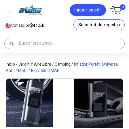
0
Iniciar sesión
Solicitud de registro
$41.50
Cotización
Inicio
/
Jardín Y Aire Libre
/
Camping
/
Inflador Portátil Universal
Auto / Moto / Bici / 6000 MAH