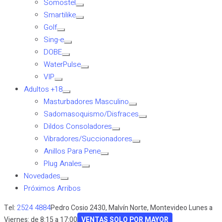
Somostel
Smartilike
Golf
Sing-e
DOBE
WaterPulse
VIP
Adultos +18
Masturbadores Masculino
Sadomasoquismo/Disfraces
Dildos Consoladores
Vibradores/Succionadores
Anillos Para Pene
Plug Anales
Novedades
Próximos Arribos
2524 4884
Tel:
Pedro Cosio 2430, Malvín Norte, Montevideo
Lunes a
Viernes: de 8:15 a 17:00
VENTAS SOLO POR MAYOR