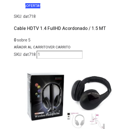
¡OFERTA!
SKU:
dat718
Cable HDTV 1.4 FullHD Acordonado / 1.5 MT
0
sobre 5
AÑADIR AL CARRITO
VER CARRITO
Cable
SKU:
dat718
HDTV
1.4
FullHD
Acordonado
/
1.5
MT
cantidad