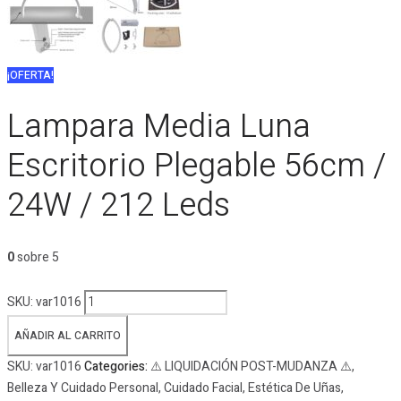
¡OFERTA!
Lampara Media Luna
Escritorio Plegable 56cm /
24W / 212 Leds
0
sobre 5
Lampara
SKU:
var1016
Media
AÑADIR AL CARRITO
Luna
Escritorio
SKU:
var1016
Categories:
⚠️ LIQUIDACIÓN POST-MUDANZA ⚠️
,
Plegable
Belleza Y Cuidado Personal
,
Cuidado Facial
,
Estética De Uñas
,