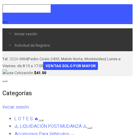
Iniciar sesión
Solicitud de Registro
Tel:
2524 4884
|
Pedro Cosio 2430, Malvín Norte, Montevideo
|
Lunes a
Viernes: de 8:15 a 17:00
VENTAS SOLO POR MAYOR
Cotización
$41.50
Categorías
Iniciar sesión
L O T E S 🔥
⚠️ LIQUIDACIÓN POST-MUDANZA ⚠️
Accesorios Para Vehículos