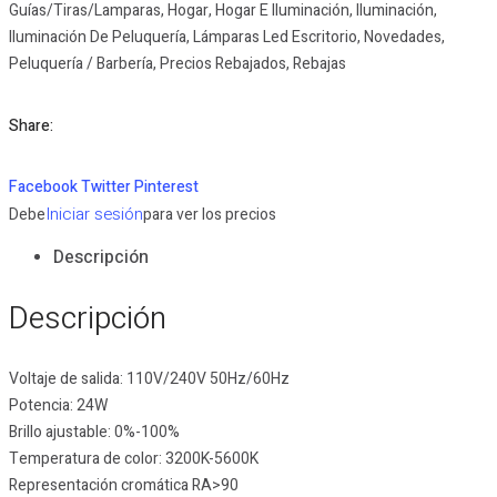
56cm
Guías/Tiras/Lamparas
,
Hogar
,
Hogar E Iluminación
,
Iluminación
,
/
Iluminación De Peluquería
,
Lámparas Led Escritorio
,
Novedades
,
24W
Peluquería / Barbería
,
Precios Rebajados
,
Rebajas
/
212
Share:
Leds
cantidad
Facebook
Twitter
Pinterest
Iniciar sesión
Debe
para ver los precios
Descripción
Descripción
Voltaje de salida: 110V/240V 50Hz/60Hz
Potencia: 24W
Brillo ajustable: 0%-100%
Temperatura de color: 3200K-5600K
Representación cromática RA>90