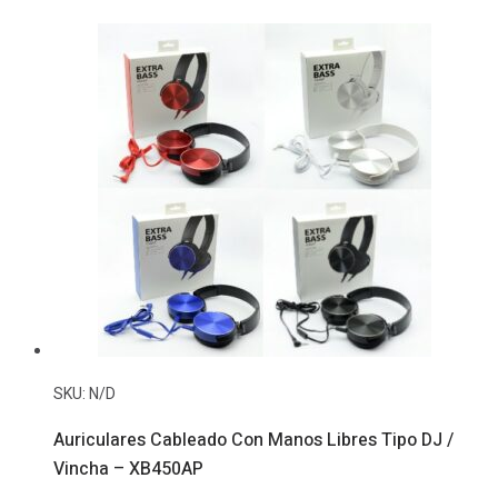
5
En
1
MH2001
cantidad
SKU:
N/D
Auriculares Cableado Con Manos Libres Tipo DJ /
Vincha – XB450AP