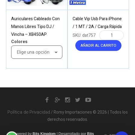
Auriculares Cableado Con
Cable Vip Usb Para iPhone
Manos Libres Tipo DJ /
/ 1 MT / 2A / Carga Rápida
Vincha – XB450AP
SKU:
dat757
Colores
AÑADIR AL CARRITO
Política de Privacidad
/ Romy Importaciones © 2026 | Todos los
derechos reservados.
Powered by
Bits Kingdom
|
Desarrollado por
Bits