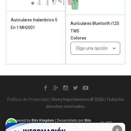
Auriculares Inalambrico 5
Auriculares Bluetooth i12S
En 1 MH2001
TWS
Colores
Política de Privacidad
/ Romy Importaciones © 2026 | Todos los
derechos reservados.
Powered by
Bits Kingdom
|
Desarrollado por
Bits
Kingdom
×