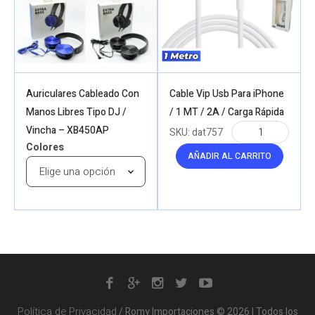
Auriculares Cableado Con
Cable Vip Usb Para iPhone
Manos Libres Tipo DJ /
/ 1 MT / 2A / Carga Rápida
Vincha – XB450AP
SKU:
dat757
Colores
AÑADIR AL CARRITO
Política de Privacidad
/ Romy Importaciones © 2026 | Todos los