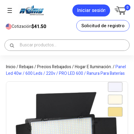
0
Iniciar sesión
Solicitud de registro
$41.50
Cotización
Inicio
/
Rebajas
/
Precios Rebajados
/
Hogar E Iluminación.
/
Panel
Led 40w / 600 Leds / 220v / PRO LED 600 / Ranura Para Baterías