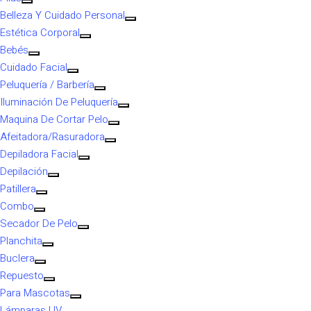
Belleza Y Cuidado Personal
Estética Corporal
Bebés
Cuidado Facial
Peluquería / Barbería
Iluminación De Peluquería
Maquina De Cortar Pelo
Afeitadora/Rasuradora
Depiladora Facial
Depilación
Patillera
Combo
Secador De Pelo
Planchita
Buclera
Repuesto
Para Mascotas
Lámparas UV