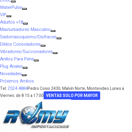
DOBE
WaterPulse
VIP
Adultos +18
Masturbadores Masculino
Sadomasoquismo/Disfraces
Dildos Consoladores
Vibradores/Succionadores
Anillos Para Pene
Plug Anales
Novedades
Próximos Arribos
2524 4884
Tel:
Pedro Cosio 2430, Malvín Norte, Montevideo
Lunes a
Viernes: de 8:15 a 17:00
VENTAS SOLO POR MAYOR