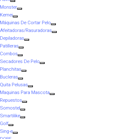
Monster
Kemei
Máquinas De Cortar Pelo
Afeitadoras/Rasuradoras
Depiladoras
Patilleras
Combos
Secadores De Pelo
Planchitas
Bucleras
Quita Pelusas
Maquinas Para Mascota
Repuestos
Somostel
Smartilike
Golf
Sing-e