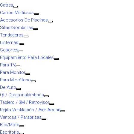
Catres
Carros Multiusos
Accesorios De Piscinas
Sillas/Sombrillas
Tendederos
Linternas.
Soportes
Equipamiento Para Locales
Para TV
Para Monitor
Para Micrófono
De Auto
QI / Carga inalámbrica
Tablero / 3M / Retrovisor
Rejilla Ventilación / Aire Acond
Ventosa / Parabrisas
Bici/Moto
Escritorio