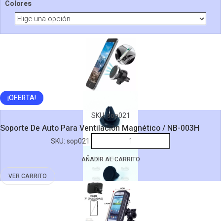
Colores
¡OFERTA!
SKU:
sop021
Soporte De Auto Para Ventilación Magnético / NB-003H
Soporte
SKU:
sop021
De
AÑADIR AL CARRITO
Auto
Para
VER CARRITO
Ventilación
Magnético
/