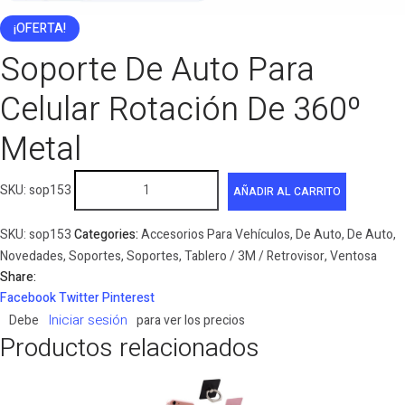
¡OFERTA!
Soporte De Auto Para
Celular Rotación De 360º
Metal
Soporte
SKU:
sop153
AÑADIR AL CARRITO
De
Auto
SKU:
sop153
Categories:
Accesorios Para Vehículos
,
De Auto
,
De Auto
,
Para
Novedades
,
Soportes
,
Soportes
,
Tablero / 3M / Retrovisor
,
Ventosa
Celular
Share:
Rotación
Facebook
Twitter
Pinterest
De
Iniciar sesión
Debe
para ver los precios
360º
Productos relacionados
Metal
cantidad