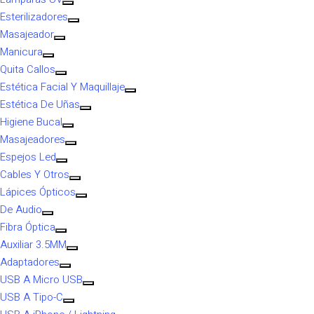
Esterilizadores
Masajeador
Manicura
Quita Callos
Estética Facial Y Maquillaje
Estética De Uñas
Higiene Bucal
Masajeadores
Espejos Led
Cables Y Otros
Lápices Ópticos
De Audio
Fibra Óptica
Auxiliar 3.5MM
Adaptadores
USB A Micro USB
USB A Tipo-C