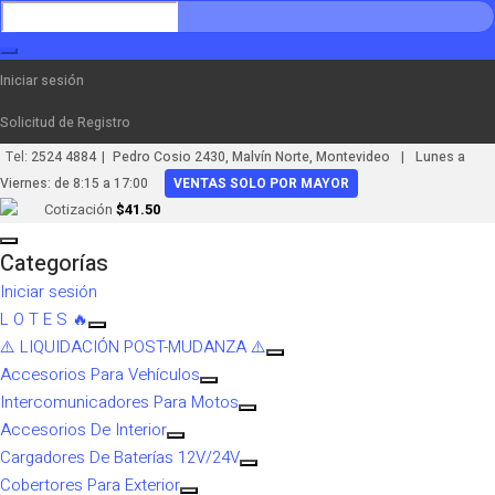
Iniciar sesión
Solicitud de Registro
|
|
Tel:
2524 4884
Pedro Cosio 2430, Malvín Norte, Montevideo
Lunes a
Viernes: de 8:15 a 17:00
VENTAS SOLO POR MAYOR
Cotización
$41.50
Categorías
Iniciar sesión
L O T E S 🔥
⚠️ LIQUIDACIÓN POST-MUDANZA ⚠️
Accesorios Para Vehículos
Intercomunicadores Para Motos
Accesorios De Interior
Cargadores De Baterías 12V/24V
Cobertores Para Exterior