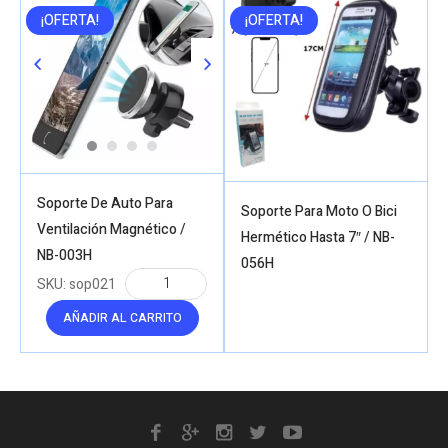
¡OFERTA!
¡OFERTA!
Soporte De Auto Para
Soporte Para Moto O Bici
Ventilación Magnético /
Hermético Hasta 7″ / NB-
NB-003H
056H
SKU:
sop021
AÑADIR AL CARRITO