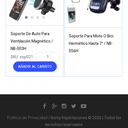
Soporte De Auto Para
Soporte Para Moto O Bici
Ventilación Magnético /
Hermético Hasta 7″ / NB-
NB-003H
056H
SKU:
sop021
AÑADIR AL CARRITO
Política de Privacidad
/ Romy Importaciones © 2026 | Todos los
derechos reservados.