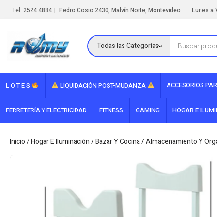
|
|
Tel:
2524 4884
Pedro Cosio 2430, Malvín Norte, Montevideo
Lunes a V
ACCESORIOS PAR
L O T E S
LIQUIDACIÓN POST-MUDANZA
FERRETERÍA Y ELECTRICIDAD
FITNESS
GAMING
HOGAR E ILUM
Inicio
/
Hogar E Iluminación
/
Bazar Y Cocina
/
Almacenamiento Y Orga