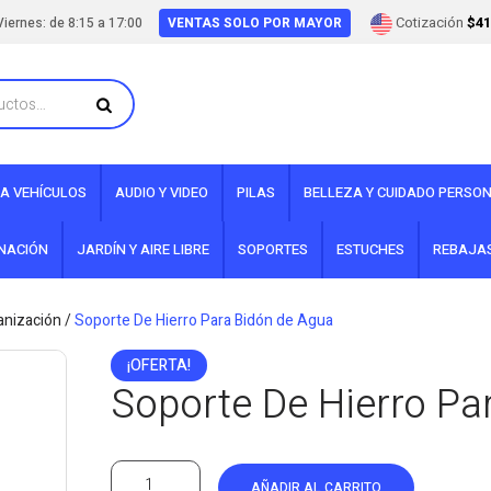
Cotización
$41
iernes: de 8:15 a 17:00
VENTAS SOLO POR MAYOR
A VEHÍCULOS
AUDIO Y VIDEO
PILAS
BELLEZA Y CUIDADO PERSO
INACIÓN
JARDÍN Y AIRE LIBRE
SOPORTES
ESTUCHES
REBAJA
nización
/
Soporte De Hierro Para Bidón de Agua
¡OFERTA!
Soporte De Hierro Pa
AÑADIR AL CARRITO