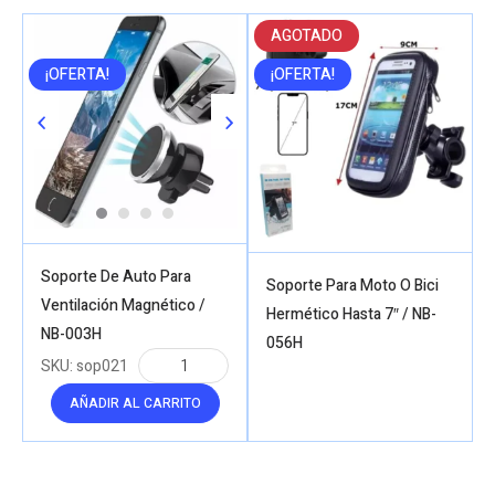
AGOTADO
¡OFERTA!
¡OFERTA!
Soporte De Auto Para
Soporte Para Moto O Bici
Ventilación Magnético /
Hermético Hasta 7″ / NB-
NB-003H
056H
SKU:
sop021
AÑADIR AL CARRITO