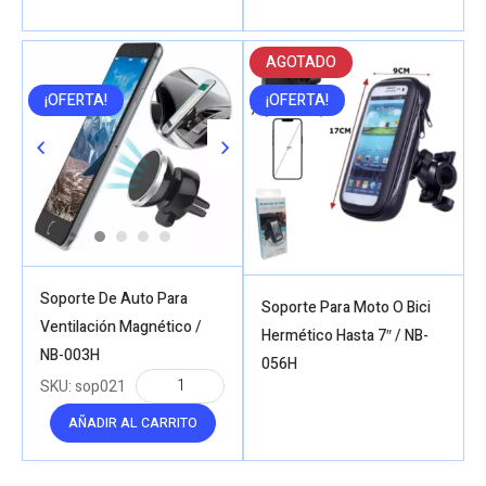
AGOTADO
¡OFERTA!
¡OFERTA!
Soporte De Auto Para
Soporte Para Moto O Bici
Ventilación Magnético /
Hermético Hasta 7″ / NB-
NB-003H
056H
SKU:
sop021
AÑADIR AL CARRITO