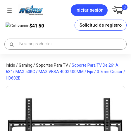
0
Iniciar sesión
Solicitud de registro
$41.50
Cotización
Inicio
/
Gaming
/
Soportes Para TV
/
Soporte Para TV De 26″ A
63″ / MAX 50KG / MAX VESA 400X400MM / Fijo / 0.7mm Grosor /
HD602B