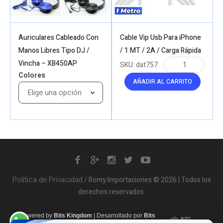
Auriculares Cableado Con
Cable Vip Usb Para iPhone
Manos Libres Tipo DJ /
/ 1 MT / 2A / Carga Rápida
Vincha – XB450AP
SKU:
dat757
Colores
AÑADIR AL CARRITO
Política de Privacidad
/ Romy Importaciones © 2026 | Todos los
derechos reservados.
Powered by
Bits Kingdom
|
Desarrollado por
Bits