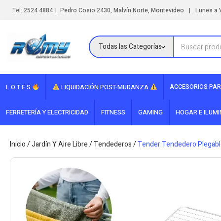
|
|
Tel:
2524 4884
Pedro Cosio 2430, Malvín Norte, Montevideo
Lunes a V
ACCESORIOS PAR
L O T E S
LIQUIDACIÓN POST-MUDANZA
FERRETERÍA Y ELECTRICIDAD
FITNESS
GAMING
HOGAR E ILUM
Inicio
/
Jardín Y Aire Libre
/
Tendederos
/
Tender Tendedero Plegabl