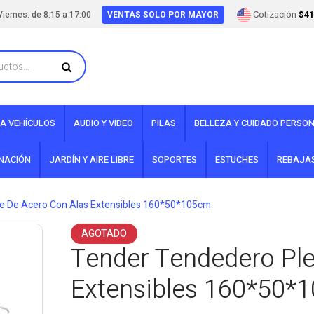
Cotización
$41
iernes: de 8:15 a 17:00
VENTAS SOLO POR MAYOR
A VEHÍCULOS
AUDIO Y VIDEO
PILAS
BELLEZA Y CUIDADO PERSO
INACIÓN
JARDÍN Y AIRE LIBRE
SOPORTES
ESTUCHES
REBAJA
e De Acero Con Alas Extensibles 160*50*105cm
AGOTADO
Tender Tendedero Ple
Extensibles 160*50*