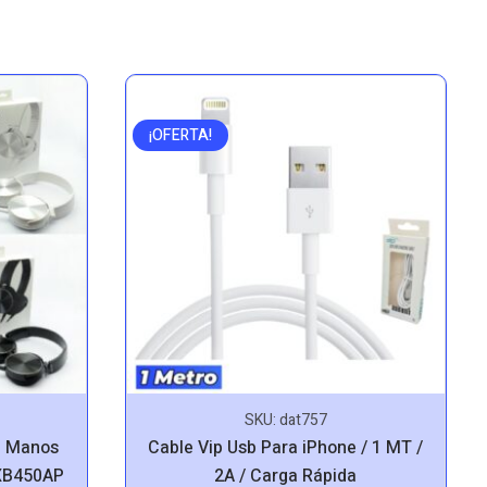
¡OFERTA!
SKU:
dat757
n Manos
Cable Vip Usb Para iPhone / 1 MT /
 XB450AP
2A / Carga Rápida