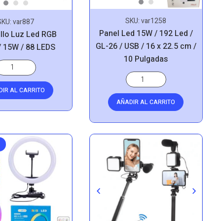
SKU:
var1258
SKU:
var887
Panel Led 15W / 192 Led /
illo Luz Led RGB
GL-26 / USB / 16 x 22.5 cm /
 15W / 88 LEDS
10 Pulgadas
DIR AL CARRITO
AÑADIR AL CARRITO