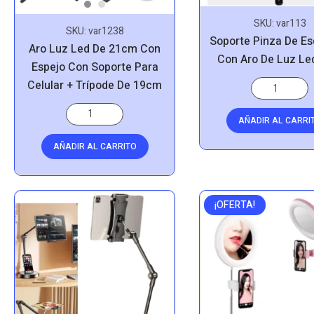
SKU:
var113
SKU:
var1238
Soporte Pinza De Esc
Aro Luz Led De 21cm Con
Con Aro De Luz L
Espejo Con Soporte Para
Celular + Trípode De 19cm
AÑADIR AL CARRI
AÑADIR AL CARRITO
¡OFERTA!