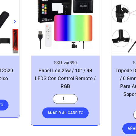
SKU:
var890
S
Panel Led 25w / 10″ / 98
Trípode 
l 3520
LEDS Con Control Remoto /
/ 0.8m
olso
RGB
Para Ar
Sopor
TO
AÑADIR AL CARRITO
AÑA