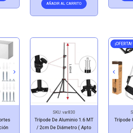
AÑADIR AL CARRITO
¡OFERTA!
SKU:
var830
Trípode De Aluminio 1.6 MT
ortes
Trípode 
/ 2cm De Diámetro ( Apto
ción