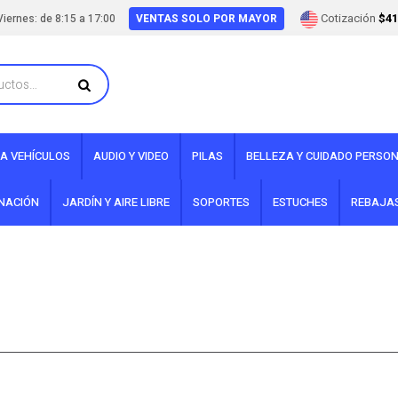
Cotización
$41
iernes: de 8:15 a 17:00
VENTAS SOLO POR MAYOR
A VEHÍCULOS
AUDIO Y VIDEO
PILAS
BELLEZA Y CUIDADO PERSO
INACIÓN
JARDÍN Y AIRE LIBRE
SOPORTES
ESTUCHES
REBAJA