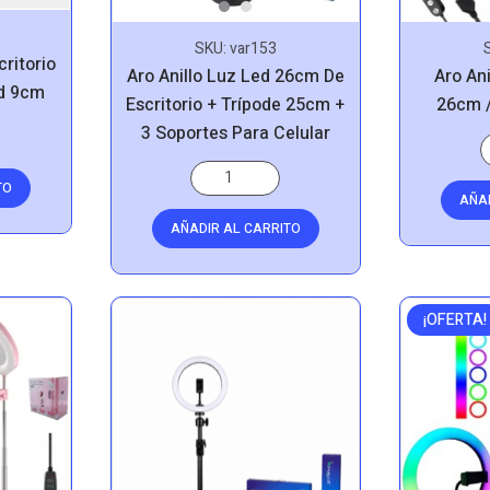
SKU:
var153
ritorio
Aro Anillo Luz Led 26cm De
Aro An
ed 9cm
Escritorio + Trípode 25cm +
26cm /
3 Soportes Para Celular
TO
AÑA
AÑADIR AL CARRITO
¡OFERTA!