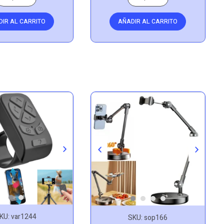
DIR AL CARRITO
AÑADIR AL CARRITO
KU:
var1244
SKU:
sop166