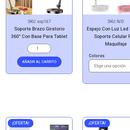
SKU:
sop167
SKU:
N/D
Soporte Brazo Giratorio
Espejo Con Luz Led S
360° Con Base Para Tablet
Soporte Celular 
Maquillaje
Colores
AÑADIR AL CARRITO
¡OFERTA!
¡OFERTA!