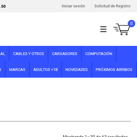
.50
Iniciar sesión
Solicitud de Registro
0
NAL
CABLES Y OTROS
CARGADORES
COMPUTACIÓN
S
MARCAS
ADULTOS +18
NOVEDADES
PRÓXIMOS ARRIBOS
Sort