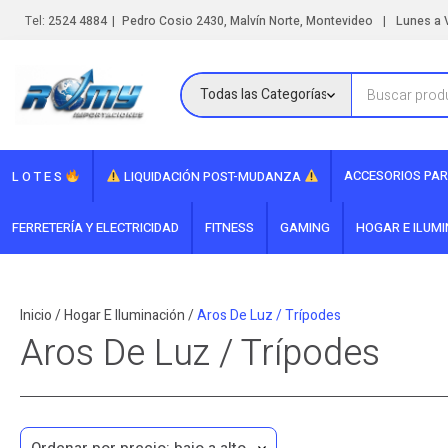
|
|
Tel:
2524 4884
Pedro Cosio 2430, Malvín Norte, Montevideo
Lunes a V
ACCESORIOS PAR
L O T E S
LIQUIDACIÓN POST-MUDANZA
FERRETERÍA Y ELECTRICIDAD
FITNESS
GAMING
HOGAR E ILUM
Inicio
/
Hogar E Iluminación
/
Aros De Luz / Trípodes
Aros De Luz / Trípodes