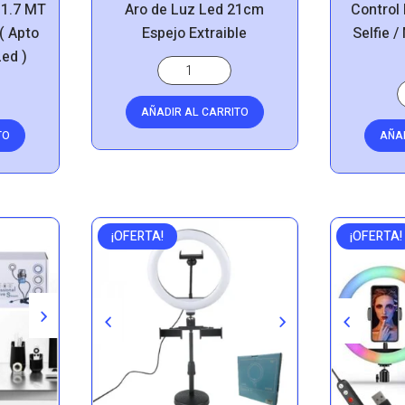
 1.7 MT
Aro de Luz Led 21cm
Control 
( Apto
Espejo Extraible
Selfie /
Led )
AÑADIR AL CARRITO
TO
AÑA
¡OFERTA!
¡OFERTA!