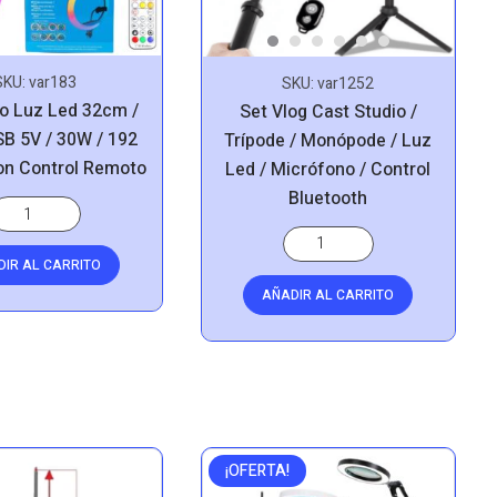
SKU:
var183
SKU:
var1252
lo Luz Led 32cm /
Set Vlog Cast Studio /
SB 5V / 30W / 192
Trípode / Monópode / Luz
on Control Remoto
Led / Micrófono / Control
Bluetooth
DIR AL CARRITO
AÑADIR AL CARRITO
¡OFERTA!