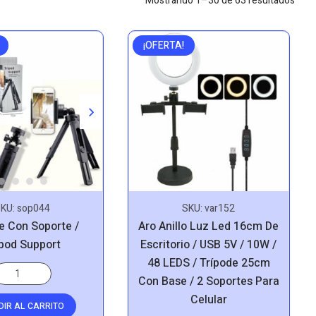
Mostrando 1–30 de 63 resultados
by
price
¡OFERTA!
low
to
high
SKU:
var152
SKU:
sop044
Aro Anillo Luz Led 16cm De
e Con Soporte /
Escritorio / USB 5V / 10W /
ipod Support
48 LEDS / Trípode 25cm
Con Base / 2 Soportes Para
Celular
DIR AL CARRITO