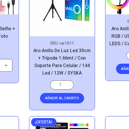
elfie +
Aro Anil
Foto
RGB / U
SKU:
var1611
LEDS / C
Aro Anillo De Luz Led 30cm
+ Trípode 1.66mt / Con
Soporte Para Celular / 144
AÑA
Led / 12W / SYSKA
AÑADIR AL CARRITO
¡OFERTA!