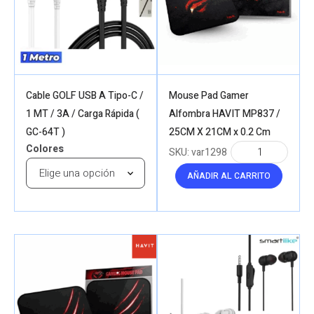
Cable GOLF USB A Tipo-C /
Mouse Pad Gamer
1 MT / 3A / Carga Rápida (
Alfombra HAVIT MP837 /
GC-64T )
25CM X 21CM x 0.2 Cm
Colores
SKU:
var1298
AÑADIR AL CARRITO