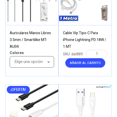
Auriculares Manos Libres
Cable Vip Tipo-C Para
3.5mm / Smartilike MT-
iPhone Lightning PD 18W /
AU04
1 MT
Colores
SKU:
dat889
AÑADIR AL CARRITO
¡OFERTA!