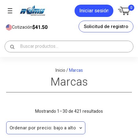
0
Iniciar sesión
Solicitud de registro
$41.50
Cotización
Inicio
/
Marcas
Marcas
Sorted
Mostrando 1–30 de 421 resultados
by
price:
low